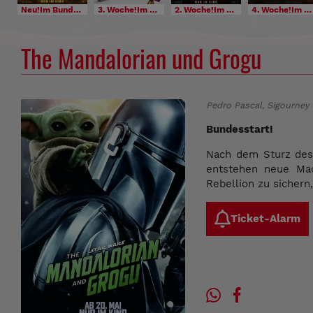
Neu!Im Bundesstart
3. Woche!Im Bundesstart
2. Woche!Im Bundesstart
4. Woche!Im Bundesstart
The Mandalorian und Grogu
Pedro Pascal, Sigourney
Bundesstart!
Nach dem Sturz des 
entstehen neue Mac
Rebellion zu sichern
Ticket-Alarm