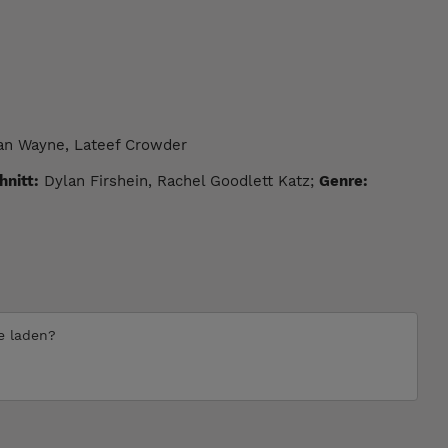
an Wayne, Lateef Crowder
hnitt:
Dylan Firshein, Rachel Goodlett Katz;
Genre:
te laden?