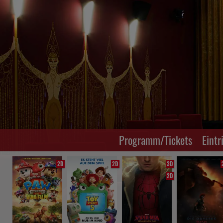
Programm/Tickets
Eintr
2D
2D
3D
2D