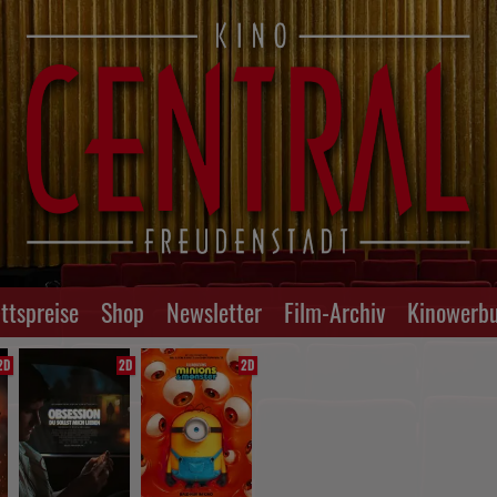
ittspreise
Shop
Newsletter
Film-Archiv
Kinowerb
2D
2D
2D