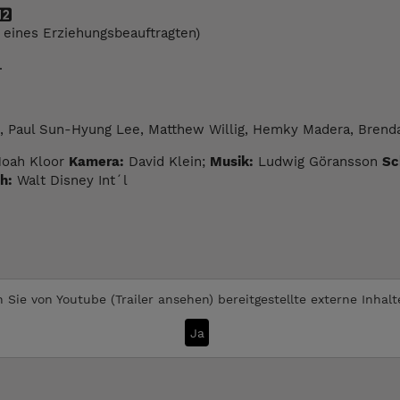
g eines Erziehungsbeauftragten)
.
, Paul Sun-Hyung Lee, Matthew Willig, Hemky Madera, Brend
Noah Kloor
Kamera:
David Klein;
Musik:
Ludwig Göransson
Sc
h:
Walt Disney Int´l
 Sie von
Youtube (Trailer ansehen)
bereitgestellte externe Inhal
Ja