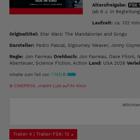
Altersfreigabe:
(ab 6 J. in Begleitun
Laufzeit:
ca. 132 min
Originaltitel:
Star Wars: The Mandalorian and Grogu
Darsteller:
Pedro Pascal, Sigourney Weaver, Jonny Coyne
Regie:
Jon Favreau
Drehbuch:
Jon Favreau, Dave Filoni, 
Abenteuer, Science Fiction, Action
Land:
USA 2026
Verlei
Inhalte zum Teil von
© CINEPROG ...macht Lust auf Ihr Kino!
Möchten
Trailer 4 | Trailer-FSK: 12